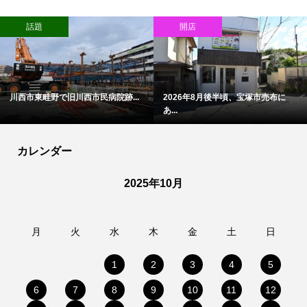
話題
開店
川西市東畦野で旧川西市民病院跡...
2026年8月後半頃、宝塚市売布に
あ...
カレンダー
2025年10月
月
火
水
木
金
土
日
1
2
3
4
5
6
7
8
9
10
11
12