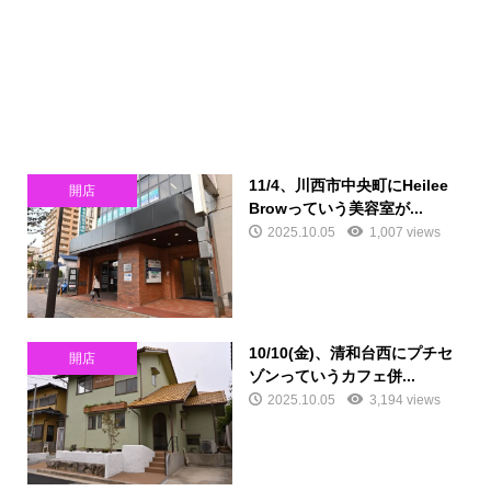
11/4、川西市中央町にHeilee
開店
Browっていう美容室が...
2025.10.05
1,007 views
10/10(金)、清和台西にプチセ
開店
ゾンっていうカフェ併...
2025.10.05
3,194 views