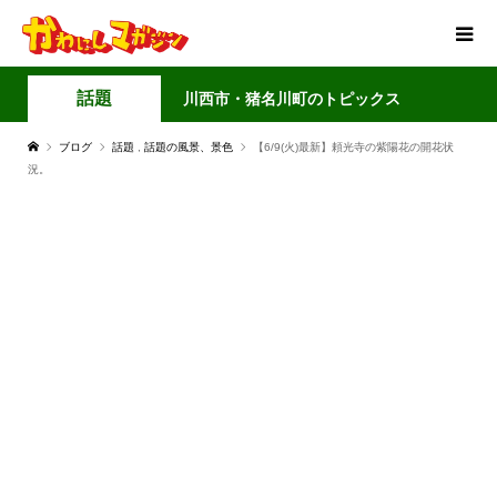
話題
川西市・猪名川町のトピックス
ブログ
話題
,
話題の風景、景色
【6/9(火)最新】頼光寺の紫陽花の開花状
況。