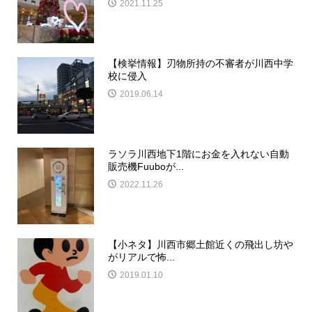
2021.11.25
【検挙情報】刃物所持の不審者が川西中学
校に侵入
2019.06.14
ラソラ川西地下1階にお金を入れない自動
販売機Fuuboが...
2022.11.26
【小ネタ】川西市郷土館近くの飛出し坊や
がリアルで怖...
2019.01.10