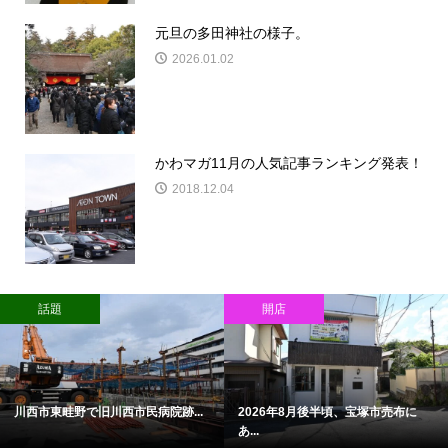
元旦の多田神社の様子。
2026.01.02
かわマガ11月の人気記事ランキング発表！
2018.12.04
話題
開店
川西市東畦野で旧川西市民病院跡...
2026年8月後半頃、宝塚市売布に
あ...