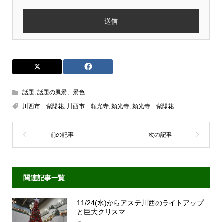
話題
,
話題の風景、景色
川西市 紫陽花
,
川西市 頼光寺
,
頼光寺
,
頼光寺 紫陽花
関連記事一覧
11/24(水)からアステ川西のライトアップ
と巨大クリスマ...