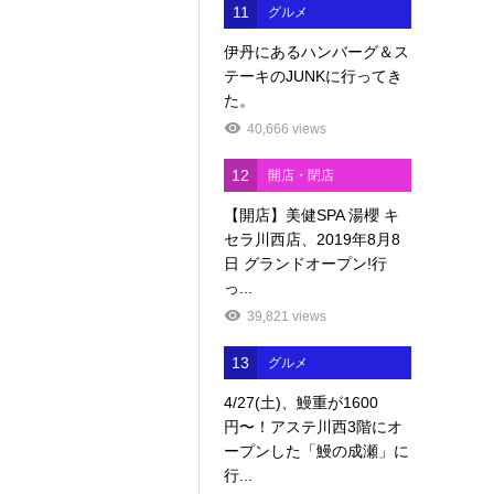
11
グルメ
伊丹にあるハンバーグ＆ス
テーキのJUNKに行ってき
た。
40,666 views
12
開店・閉店
【開店】美健SPA 湯櫻 キ
セラ川西店、2019年8月8
日 グランドオープン!行
っ...
39,821 views
13
グルメ
4/27(土)、鰻重が1600
円〜！アステ川西3階にオ
ープンした「鰻の成瀬」に
行...