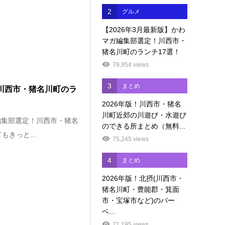
2
グルメ
【2026年3月最新版】かわ
マガ編集部選定！川西市・
猪名川町のランチ17選！
79,954 views
3
まとめ
！川西市・猪名川町のラ
2026年版！川西市・猪名
川町近郊の川遊び・水遊び
編集部選定！川西市・猪名
のできる所まとめ（無料...
きっと...
75,245 views
4
まとめ
2026年版！北摂(川西市・
猪名川町・豊能郡・箕面
市・宝塚市など)のバー
ベ...
71,195 views