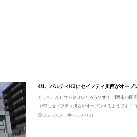
4/1、パルティK2にセイフティ川西がオー
どうも、かわマガ＠けいたろうです！ 川西市の開店情
ィK2にセイフティ川西がオープンするようです！ それ
2026.03.13
8,668 views