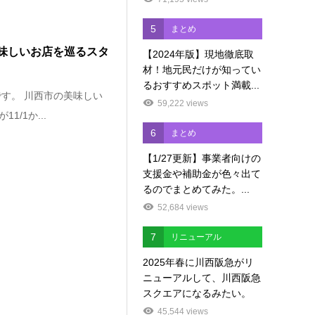
5
まとめ
美味しいお店を巡るスタ
【2024年版】現地徹底取
材！地元民だけが知ってい
るおすすめスポット満載...
す。 川西市の美味しい
59,222 views
/1か...
6
まとめ
【1/27更新】事業者向けの
支援金や補助金が色々出て
るのでまとめてみた。...
52,684 views
7
リニューアル
2025年春に川西阪急がリ
ニューアルして、川西阪急
スクエアになるみたい。
45,544 views