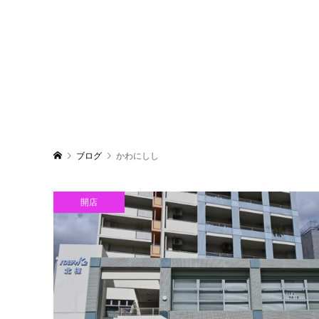
ブログ
かわにしし
開店