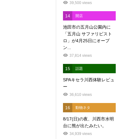
39,500 views
14
開店
池田市の五月山公園内に
「五月山 サファリビスト
ロ」が4月25日にオープ
ン...
37,814 views
15
話題
SPAキセラ川西体験レビュ
ー
36,610 views
16
動物ネタ
8/17(日)の夜、川西市水明
台に熊が出たみたい。
34,939 views