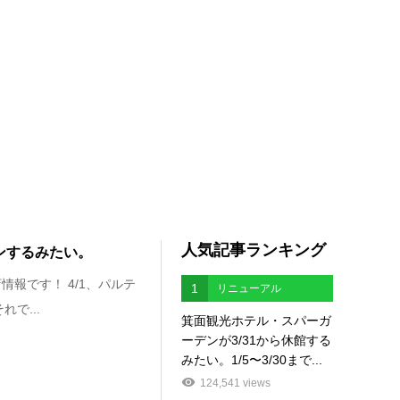
人気記事ランキング
プンするみたい。
報です！ 4/1、パルテ
1
リニューアル
で...
箕面観光ホテル・スパーガ
ーデンが3/31から休館する
みたい。1/5〜3/30まで...
124,541 views