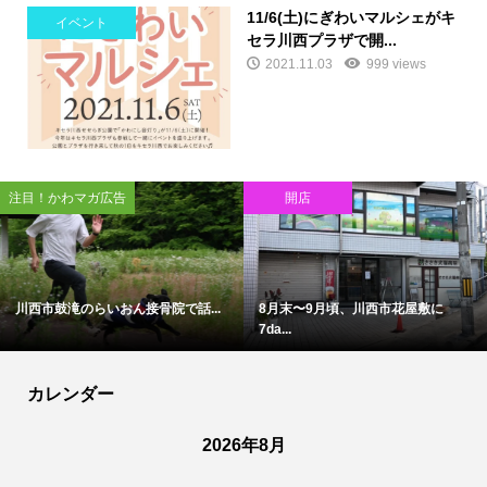
11/6(土)にぎわいマルシェがキ
イベント
セラ川西プラザで開...
2021.11.03
999 views
注目！かわマガ広告
開店
川西市鼓滝のらいおん接骨院で話...
8月末〜9月頃、川西市花屋敷に
7da...
カレンダー
2026年8月