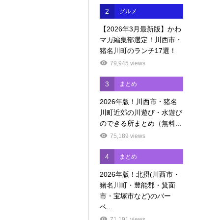
2
グルメ
【2026年3月最新版】かわ
マガ編集部選定！川西市・
猪名川町のランチ17選！
79,945 views
3
まとめ
2026年版！川西市・猪名
川町近郊の川遊び・水遊び
のできる所まとめ（無料...
75,189 views
4
まとめ
2026年版！北摂(川西市・
猪名川町・豊能郡・箕面
市・宝塚市など)のバー
ベ...
71,191 views