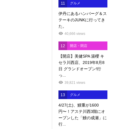
11
グルメ
伊丹にあるハンバーグ＆ス
テーキのJUNKに行ってき
た。
40,666 views
12
開店・閉店
【開店】美健SPA 湯櫻 キ
セラ川西店、2019年8月8
日 グランドオープン!行
っ...
39,821 views
13
グルメ
4/27(土)、鰻重が1600
円〜！アステ川西3階にオ
ープンした「鰻の成瀬」に
行...