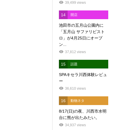
39,499 views
14
開店
池田市の五月山公園内に
「五月山 サファリビスト
ロ」が4月25日にオープ
ン...
37,812 views
15
話題
SPAキセラ川西体験レビュ
ー
36,610 views
16
動物ネタ
8/17(日)の夜、川西市水明
台に熊が出たみたい。
34,937 views