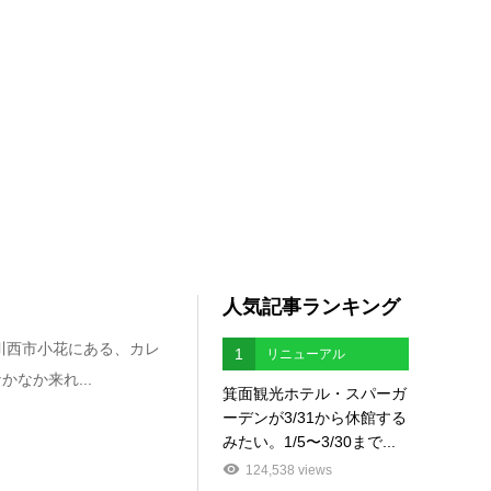
人気記事ランキング
川西市小花にある、カレ
1
リニューアル
なか来れ...
箕面観光ホテル・スパーガ
ーデンが3/31から休館する
みたい。1/5〜3/30まで...
124,538 views