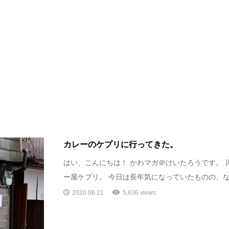
カレーのケプリに行ってきた。
はい、こんにちは！ かわマガ＠けいたろうです。 
ー屋ケプリ。 今日は長年気になっていたものの、なか
2020.06.21
5,836 views