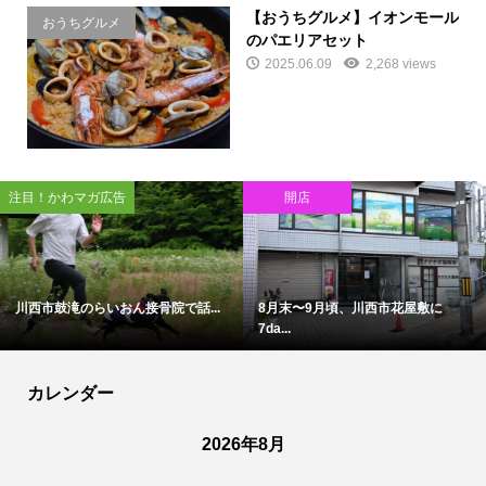
【おうちグルメ】イオンモール
おうちグルメ
のパエリアセット
2025.06.09
2,268 views
注目！かわマガ広告
開店
川西市鼓滝のらいおん接骨院で話...
8月末〜9月頃、川西市花屋敷に
7da...
カレンダー
2026年8月