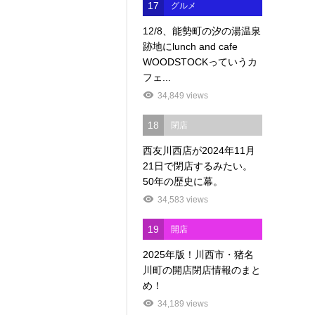
17
グルメ
12/8、能勢町の汐の湯温泉
跡地にlunch and cafe
WOODSTOCKっていうカ
フェ...
34,849 views
18
閉店
西友川西店が2024年11月
21日で閉店するみたい。
50年の歴史に幕。
34,583 views
19
開店
2025年版！川西市・猪名
川町の開店閉店情報のまと
め！
34,189 views