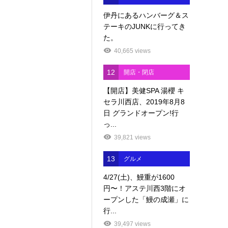
伊丹にあるハンバーグ＆ス
テーキのJUNKに行ってき
た。
40,665 views
12
開店・閉店
【開店】美健SPA 湯櫻 キ
セラ川西店、2019年8月8
日 グランドオープン!行
っ...
39,821 views
13
グルメ
4/27(土)、鰻重が1600
円〜！アステ川西3階にオ
ープンした「鰻の成瀬」に
行...
39,497 views