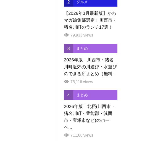
2
グルメ
【2026年3月最新版】かわ
マガ編集部選定！川西市・
猪名川町のランチ17選！
79,933 views
3
まとめ
2026年版！川西市・猪名
川町近郊の川遊び・水遊び
のできる所まとめ（無料...
75,118 views
4
まとめ
2026年版！北摂(川西市・
猪名川町・豊能郡・箕面
市・宝塚市など)のバー
ベ...
71,166 views