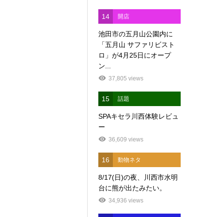
14
開店
池田市の五月山公園内に
「五月山 サファリビスト
ロ」が4月25日にオープ
ン...
37,805 views
15
話題
SPAキセラ川西体験レビュ
ー
36,609 views
16
動物ネタ
8/17(日)の夜、川西市水明
台に熊が出たみたい。
34,936 views