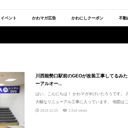
イベント
かわマガ広告
かわにしクーポン
不動
川西能勢口駅前のGEOが改装工事してるみた
ーアルオー...
はい、こんにちは！ かわマガ＠けいたろうです。 
大幅なリニューアル工事に入っています。 地図はこちら
2019.10.25
2,516 views