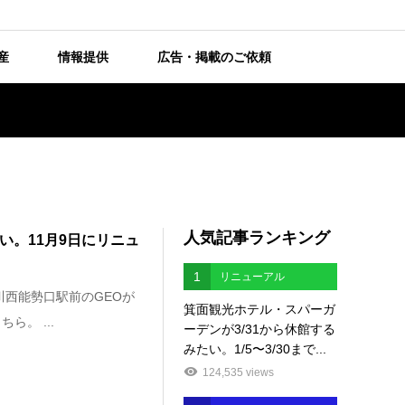
産
情報提供
広告・掲載のご依頼
人気記事ランキング
い。11月9日にリニュ
1
リニューアル
川西能勢口駅前のGEOが
箕面観光ホテル・スパーガ
。 ...
ーデンが3/31から休館する
みたい。1/5〜3/30まで...
124,535 views