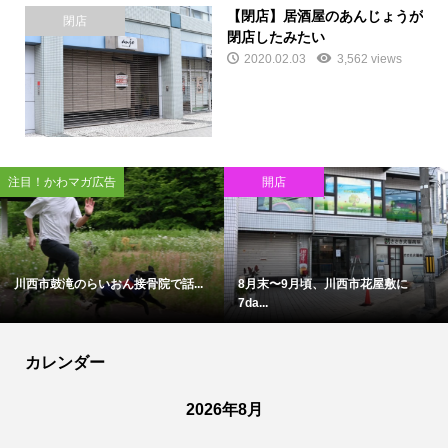
【閉店】居酒屋のあんじょうが
閉店
閉店したみたい
2020.02.03
3,562 views
注目！かわマガ広告
開店
川西市鼓滝のらいおん接骨院で話...
8月末〜9月頃、川西市花屋敷に
7da...
カレンダー
2026年8月