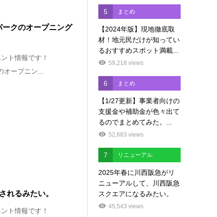
5
まとめ
ーパークのオープニング
【2024年版】現地徹底取
材！地元民だけが知ってい
るおすすめスポット満載...
ベント情報です！
59,218 views
オープニン...
6
まとめ
【1/27更新】事業者向けの
支援金や補助金が色々出て
るのでまとめてみた。...
52,683 views
7
リニューアル
2025年春に川西阪急がリ
ニューアルして、川西阪急
催されるみたい。
スクエアになるみたい。
45,543 views
ベント情報です！