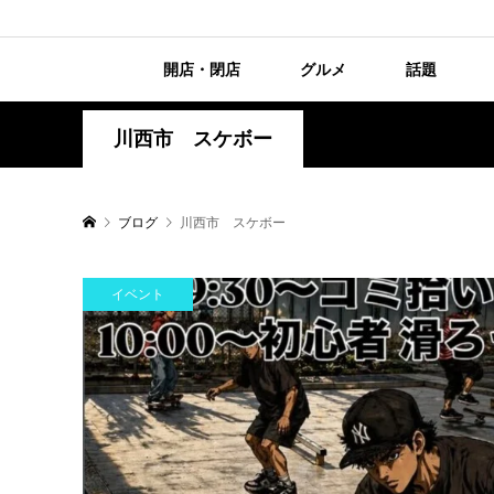
開店・閉店
グルメ
話題
川西市 スケボー
ブログ
川西市 スケボー
イベント