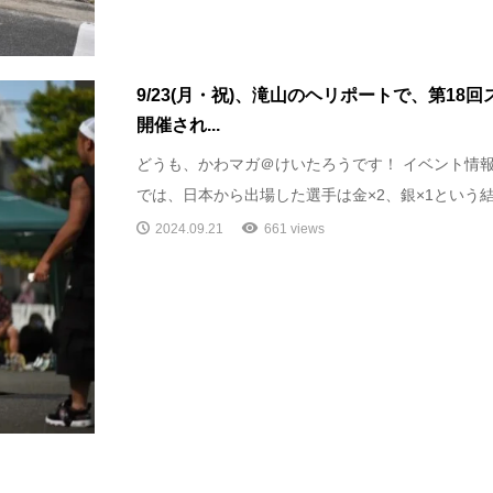
9/23(月・祝)、滝山のヘリポートで、第18
開催され...
どうも、かわマガ＠けいたろうです！ イベント情報
では、日本から出場した選手は金×2、銀×1という結果
2024.09.21
661 views