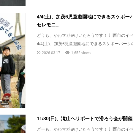
4/4(土)、加茂6児童遊園地にできるスケボ
セレモニ...
どうも、かわマガ＠けいたろうです！ 川西市のイ
4/4(土)、加茂6児童遊園地にできるスケボーパークの
2026.03.17
1,652 views
11/30(日)、滝山ヘリポートで滑ろう会が開
どーも、かわマガ＠けいたろうです！ 川西市のイ