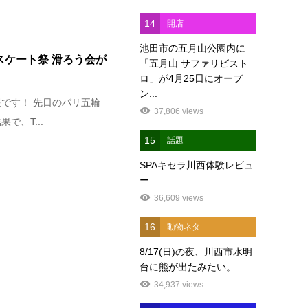
14
開店
池田市の五月山公園内に
回スケート祭 滑ろう会が
「五月山 サファリビスト
ロ」が4月25日にオープ
ン...
です！ 先日のパリ五輪
37,806 views
で、T...
15
話題
SPAキセラ川西体験レビュ
ー
36,609 views
16
動物ネタ
8/17(日)の夜、川西市水明
台に熊が出たみたい。
34,937 views