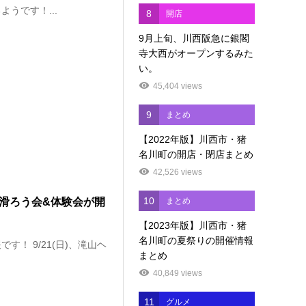
ようです！...
8
開店
9月上旬、川西阪急に銀閣
寺大西がオープンするみた
い。
45,404 views
9
まとめ
【2022年版】川西市・猪
名川町の開店・閉店まとめ
42,526 views
10
・滑ろう会&体験会が開
まとめ
【2023年版】川西市・猪
名川町の夏祭りの開催情報
！ 9/21(日)、滝山ヘ
まとめ
40,849 views
11
グルメ