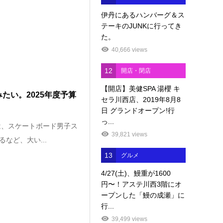
伊丹にあるハンバーグ＆ス
テーキのJUNKに行ってき
た。
40,666 views
12
開店・閉店
【開店】美健SPA 湯櫻 キ
たい。2025年度予算
セラ川西店、2019年8月8
日 グランドオープン!行
っ...
は、スケートボード男子ス
39,821 views
など、大い...
13
グルメ
4/27(土)、鰻重が1600
円〜！アステ川西3階にオ
ープンした「鰻の成瀬」に
行...
39,499 views