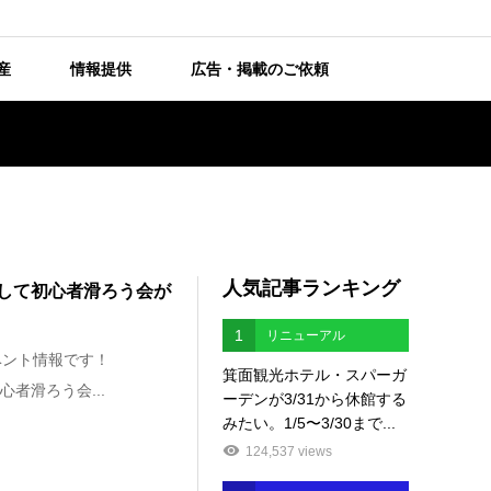
産
情報提供
広告・掲載のご依頼
人気記事ランキング
いして初心者滑ろう会が
1
リニューアル
ベント情報です！
箕面観光ホテル・スパーガ
心者滑ろう会...
ーデンが3/31から休館する
みたい。1/5〜3/30まで...
124,537 views