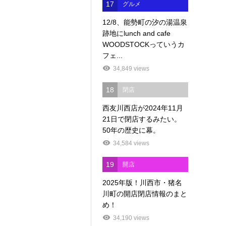
17
グルメ
12/8、能勢町の汐の湯温泉
跡地にlunch and cafe
WOODSTOCKっていうカ
フェ...
34,849 views
18
閉店
西友川西店が2024年11月
21日で閉店するみたい。
50年の歴史に幕。
34,584 views
19
開店
2025年版！川西市・猪名
川町の開店閉店情報のまと
め！
34,190 views