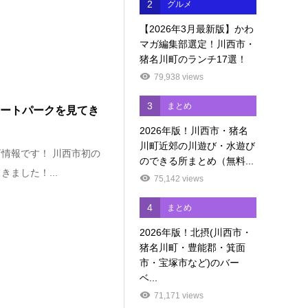
2
グルメ
【2026年3月最新版】かわ
マガ編集部選定！川西市・
猪名川町のランチ17選！
79,938 views
3
まとめ
ケートパークを見てき
2026年版！川西市・猪名
川町近郊の川遊び・水遊び
情報です！ 川西市初の
のできる所まとめ（無料...
ました！...
75,142 views
4
まとめ
2026年版！北摂(川西市・
猪名川町・豊能郡・箕面
市・宝塚市など)のバー
ベ...
71,171 views