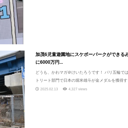
加茂6児童遊園地にスケボーパークができるみ
に6000万円...
どうも、かわマガ＠けいたろうです！ パリ五輪で
トリート部門で日本の堀米雄斗が金メダルを獲得する
2025.02.13
4,327 views