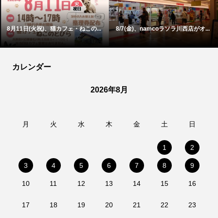
8月11日(火祝)、猫カフェ・ねこの...
8/7(金)、namcoラソラ川西店がオ...
カレンダー
2026年8月
月
火
水
木
金
土
日
1
2
3
4
5
6
7
8
9
10
11
12
13
14
15
16
17
18
19
20
21
22
23