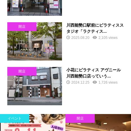
川西能勢口駅前にピラティスス
開店
タジオ「ラクティス...
2025.08.20
2,105 views
小花にピラティス アヴニール
開店
川西能勢口店っていう...
2024.12.25
1,726 views
イベント
開店