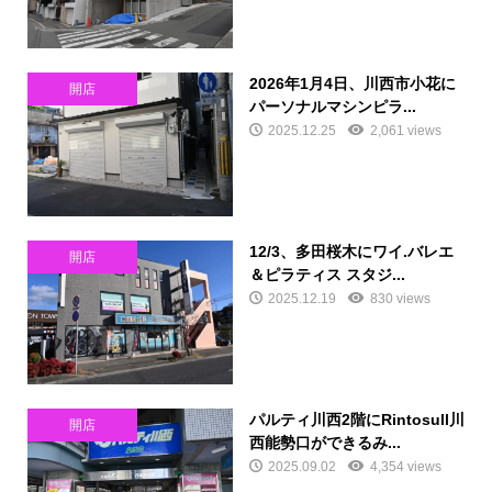
2026年1月4日、川西市小花に
開店
パーソナルマシンピラ...
2025.12.25
2,061 views
12/3、多田桜木にワイ.バレエ
開店
＆ピラティス スタジ...
2025.12.19
830 views
パルティ川西2階にRintosull川
開店
西能勢口ができるみ...
2025.09.02
4,354 views