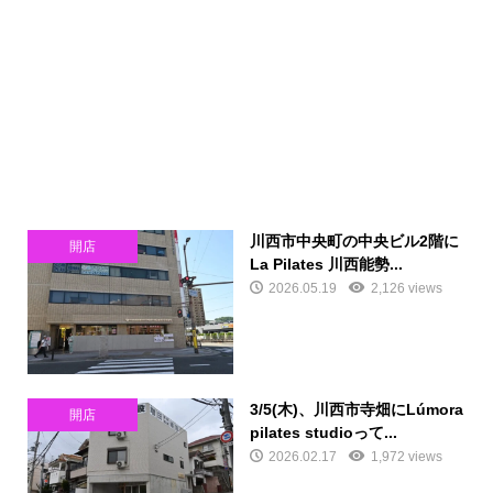
川西市中央町の中央ビル2階に
開店
La Pilates 川西能勢...
2026.05.19
2,126 views
3/5(木)、川西市寺畑にLúmora
開店
pilates studioって...
2026.02.17
1,972 views