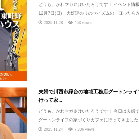
どうも、かわマガ＠けいたろうです！ イベント情報です
12月7日(日)、大好評のりのべイズムの「ほったらか.
2025.11.28
453 views
夫婦で川西市緑台の地域工務店グートンライ
行って家...
どうも、かわマガ＠けいたろうです！ 今日は夫婦
グートンライフの家づくりカフェに行ってきました！ 
2025.11.24
7,336 views