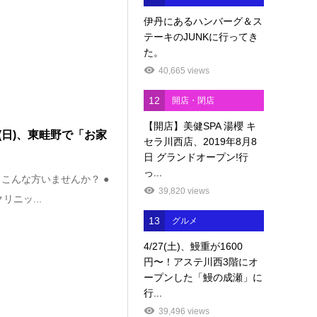
伊丹にあるハンバーグ＆ス
テーキのJUNKに行ってき
た。
40,665 views
12
開店・閉店
【開店】美健SPA 湯櫻 キ
2(日)、東畦野で「お家
セラ川西店、2019年8月8
日 グランドオープン!行
っ...
こんな方いませんか？ ●
39,820 views
ニッ...
13
グルメ
4/27(土)、鰻重が1600
円〜！アステ川西3階にオ
ープンした「鰻の成瀬」に
行...
39,496 views