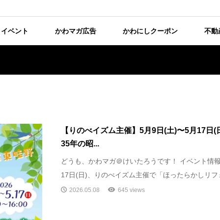
イベント
かわマガ広告
かわにしクーポン
不動
【りのべイズム主催】5月9日(土)〜5月17日
35年の昭...
どうも、かわマガ＠けいたろうです！ イベント情報で
17日(日)、りのべイズム主催で「ほったらかしリフォ.
2026.05.08
645 views