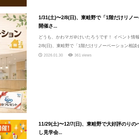
1/31(土)〜2/8(日)、東畦野で「1階だけ
開催さ...
どうも、かわマガ＠けいたろうです！ イベント情報です
2/8(日)、東畦野で「1階だけリノーベーション相談会」
2026.01.30
361 views
11/29(土)〜12/7(日)、東畦野で大好評の
し見学会...