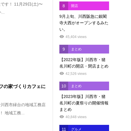
！ 11月29日(土)〜
8
開店
..
9月上旬、川西阪急に銀閣
寺大西がオープンするみた
い。
45,404 views
9
まとめ
【2022年版】川西市・猪
名川町の開店・閉店まとめ
42,526 views
10
フの家づくりカフェに
まとめ
【2023年版】川西市・猪
名川町の夏祭りの開催情報
で川西市緑台の地域工務店
まとめ
地域工務...
40,848 views
11
グルメ