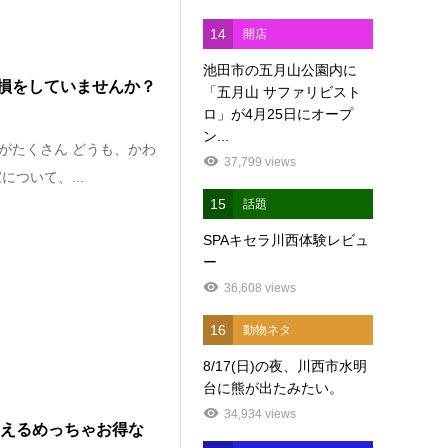
14
開店
池田市の五月山公園内に
損をしていませんか？
「五月山 サファリビスト
ロ」が4月25日にオープ
ン...
がたくさん どうも、かわ
37,799 views
ついて、...
15
話題
SPAキセラ川西体験レビュ
ー
36,608 views
16
動物ネタ
8/17(日)の夜、川西市水明
台に熊が出たみたい。
34,934 views
金が使えるめっちゃお得な