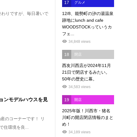
17
グルメ
12/8、能勢町の汐の湯温泉
終わりですが、毎日暑いで
跡地にlunch and cafe
WOODSTOCKっていうカ
フェ...
34,848 views
18
閉店
西友川西店が2024年11月
21日で閉店するみたい。
50年の歴史に幕。
34,583 views
ョンモデルハウスを見
19
開店
2025年版！川西市・猪名
川町の開店閉店情報のまと
産のコーナーです！ リ
め！
住環境を良...
34,189 views