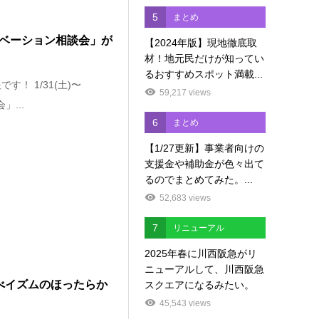
5
まとめ
リノーベーション相談会」が
【2024年版】現地徹底取
材！地元民だけが知ってい
るおすすめスポット満載...
！ 1/31(土)〜
59,217 views
...
6
まとめ
【1/27更新】事業者向けの
支援金や補助金が色々出て
るのでまとめてみた。...
52,683 views
7
リニューアル
2025年春に川西阪急がリ
ニューアルして、川西阪急
りのべイズムのほったらか
スクエアになるみたい。
45,543 views