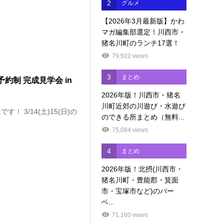
2
グルメ
【2026年3月最新版】かわ
マガ編集部選定！川西市・
猪名川町のランチ17選！
79,922 views
3
まとめ
予約制 完成見学会 in
2026年版！川西市・猪名
川町近郊の川遊び・水遊び
 3/14(土)15(日)の
のできる所まとめ（無料...
75,084 views
4
まとめ
2026年版！北摂(川西市・
猪名川町・豊能郡・箕面
市・宝塚市など)のバー
ベ...
71,160 views