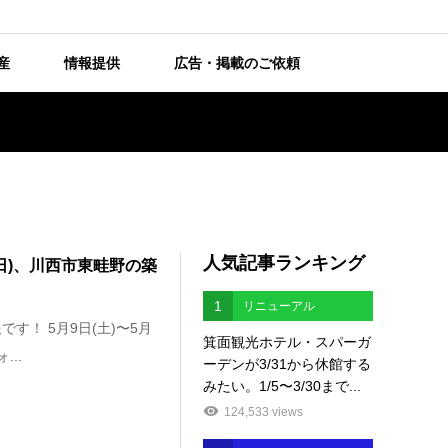
産
情報提供
広告・掲載のご依頼
人気記事ランキング
(日)、川西市東畦野の築
1
リニューアル
す！ 5月9日(土)〜5月
箕面観光ホテル・スパーガ
..
ーデンが3/31から休館する
みたい。1/5〜3/30まで...
124,533 views