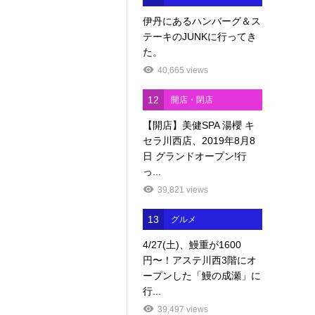
伊丹にあるハンバーグ＆ス
テーキのJUNKに行ってき
た。
40,665 views
12
開店・閉店
【開店】美健SPA 湯櫻 キ
セラ川西店、2019年8月8
日 グランドオープン!行
っ...
39,821 views
13
グルメ
4/27(土)、鰻重が1600
円〜！アステ川西3階にオ
ープンした「鰻の成瀬」に
行...
39,497 views