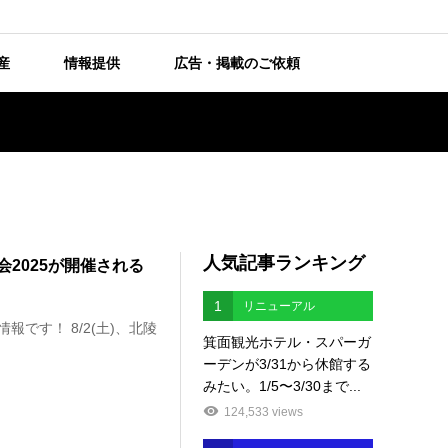
産
情報提供
広告・掲載のご依頼
人気記事ランキング
会2025が開催される
1
リニューアル
です！ 8/2(土)、北陵
箕面観光ホテル・スパーガ
ーデンが3/31から休館する
みたい。1/5〜3/30まで...
124,533 views