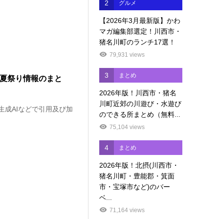
2
グルメ
【2026年3月最新版】かわ
マガ編集部選定！川西市・
猪名川町のランチ17選！
79,931 views
3
まとめ
町の夏祭り情報のまと
2026年版！川西市・猪名
川町近郊の川遊び・水遊び
生成AIなどで引用及び加
のできる所まとめ（無料...
75,104 views
4
まとめ
2026年版！北摂(川西市・
猪名川町・豊能郡・箕面
市・宝塚市など)のバー
ベ...
71,164 views