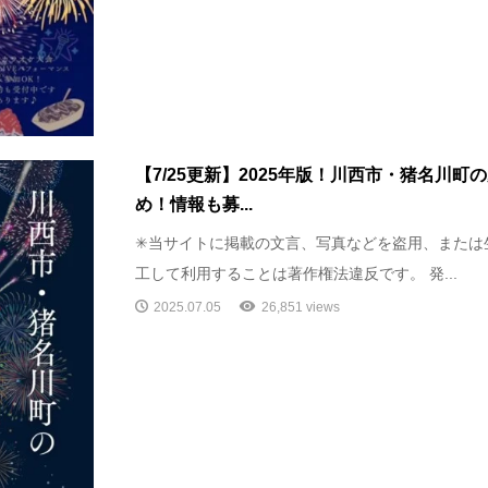
【7/25更新】2025年版！川西市・猪名川
め！情報も募...
✳︎当サイトに掲載の文言、写真などを盗用、または
工して利用することは著作権法違反です。 発...
2025.07.05
26,851 views