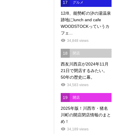
17
グルメ
12/8、能勢町の汐の湯温泉
跡地にlunch and cafe
WOODSTOCKっていうカ
フェ...
34,848 views
18
閉店
西友川西店が2024年11月
21日で閉店するみたい。
50年の歴史に幕。
34,583 views
19
開店
2025年版！川西市・猪名
川町の開店閉店情報のまと
め！
34,189 views