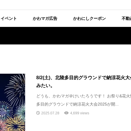
イベント
かわマガ広告
かわにしクーポン
不動
8/2(土)、北陵多目的グラウンドで納涼花火大
みたい。
どうも、かわマガ＠けいたろうです！ お祭り&花火情報
多目的グラウンドで納涼花火大会2025が開...
2025.07.28
4,699 views