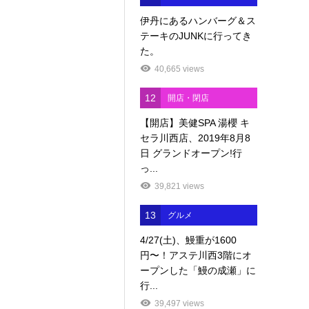
伊丹にあるハンバーグ＆ス
テーキのJUNKに行ってき
た。
40,665 views
12
開店・閉店
【開店】美健SPA 湯櫻 キ
セラ川西店、2019年8月8
日 グランドオープン!行
っ...
39,821 views
13
グルメ
4/27(土)、鰻重が1600
円〜！アステ川西3階にオ
ープンした「鰻の成瀬」に
行...
39,497 views