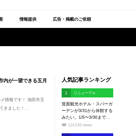
産
情報提供
広告・掲載のご依頼
人気記事ランキング
田市内が一望できる五月
1
リニューアル
メ情報です！ 池田市五
箕面観光ホテル・スパーガ
きました！...
ーデンが3/31から休館する
みたい。1/5〜3/30まで...
124,535 views