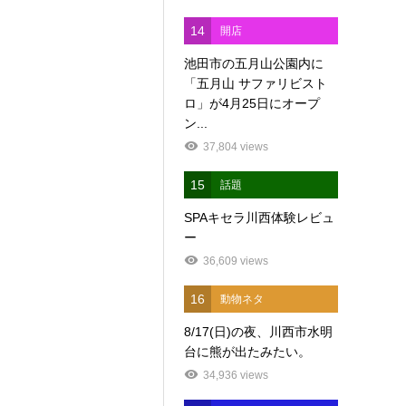
14
開店
池田市の五月山公園内に
「五月山 サファリビスト
ロ」が4月25日にオープ
ン...
37,804 views
15
話題
SPAキセラ川西体験レビュ
ー
36,609 views
16
動物ネタ
8/17(日)の夜、川西市水明
台に熊が出たみたい。
34,936 views