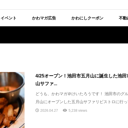
イベント
かわマガ広告
かわにしクーポン
不動
4/25オープン！池田市五月山に誕生した池
山サファ...
どうも、かわマガ＠けいたろうです！ 池田市のグル
月山にオープンした五月山サファリビストロに行って
2026.04.27
5,238 views