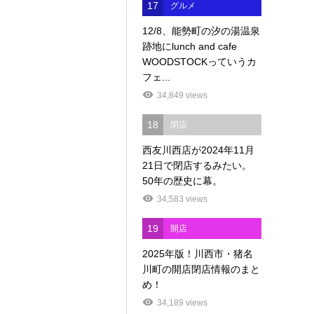
17
グルメ
12/8、能勢町の汐の湯温泉
跡地にlunch and cafe
WOODSTOCKっていうカ
フェ...
34,849 views
18
閉店
西友川西店が2024年11月
21日で閉店するみたい。
50年の歴史に幕。
34,583 views
19
開店
2025年版！川西市・猪名
川町の開店閉店情報のまと
め！
34,189 views