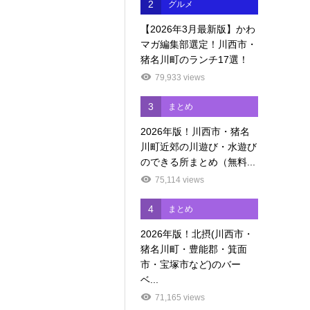
2
グルメ
【2026年3月最新版】かわ
マガ編集部選定！川西市・
猪名川町のランチ17選！
79,933 views
3
まとめ
2026年版！川西市・猪名
川町近郊の川遊び・水遊び
のできる所まとめ（無料...
75,114 views
4
まとめ
2026年版！北摂(川西市・
猪名川町・豊能郡・箕面
市・宝塚市など)のバー
ベ...
71,165 views