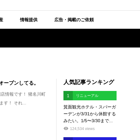
産
情報提供
広告・掲載のご依頼
人気記事ランキング
オープンしてる。
店情報です！ 猪名川町
1
リニューアル
！ それ...
箕面観光ホテル・スパーガ
ーデンが3/31から休館する
みたい。1/5〜3/30まで...
124,534 views