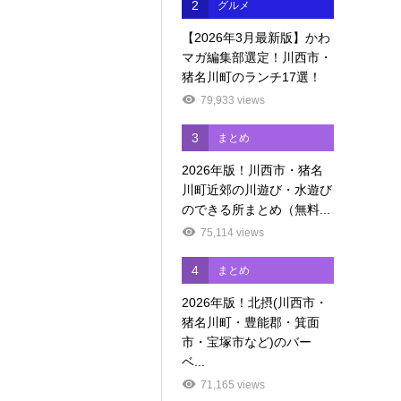
2
グルメ
【2026年3月最新版】かわ
マガ編集部選定！川西市・
猪名川町のランチ17選！
79,933 views
3
まとめ
2026年版！川西市・猪名
川町近郊の川遊び・水遊び
のできる所まとめ（無料...
75,114 views
4
まとめ
2026年版！北摂(川西市・
猪名川町・豊能郡・箕面
市・宝塚市など)のバー
ベ...
71,165 views