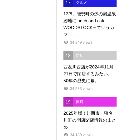
17
グルメ
12/8、能勢町の汐の湯温泉
跡地にlunch and cafe
WOODSTOCKっていうカ
フェ...
34,849 views
18
閉店
西友川西店が2024年11月
21日で閉店するみたい。
50年の歴史に幕。
34,583 views
19
開店
2025年版！川西市・猪名
川町の開店閉店情報のまと
め！
34,189 views