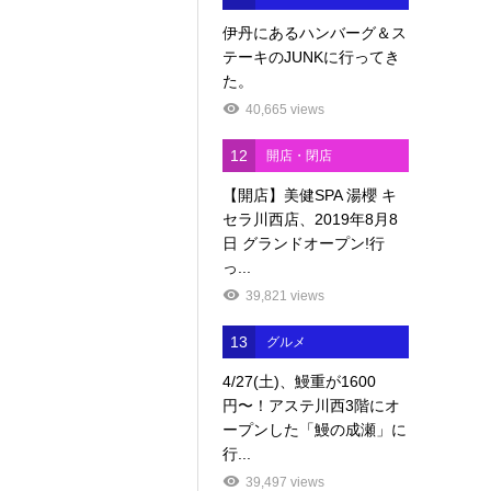
伊丹にあるハンバーグ＆ス
テーキのJUNKに行ってき
た。
40,665 views
12
開店・閉店
【開店】美健SPA 湯櫻 キ
セラ川西店、2019年8月8
日 グランドオープン!行
っ...
39,821 views
13
グルメ
4/27(土)、鰻重が1600
円〜！アステ川西3階にオ
ープンした「鰻の成瀬」に
行...
39,497 views