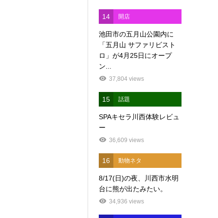
14
開店
池田市の五月山公園内に
「五月山 サファリビスト
ロ」が4月25日にオープ
ン...
37,804 views
15
話題
SPAキセラ川西体験レビュ
ー
36,609 views
16
動物ネタ
8/17(日)の夜、川西市水明
台に熊が出たみたい。
34,936 views