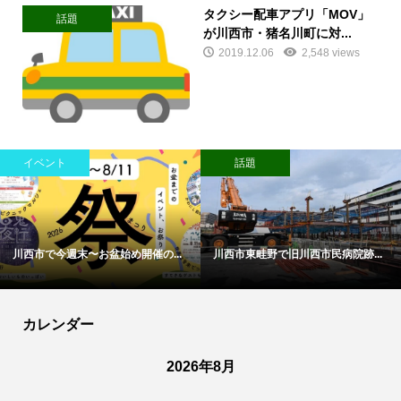
タクシー配車アプリ「MOV」
話題
が川西市・猪名川町に対...
2019.12.06
2,548 views
イベント
話題
川西市で今週末〜お盆始め開催の...
川西市東畦野で旧川西市民病院跡...
カレンダー
2026年8月