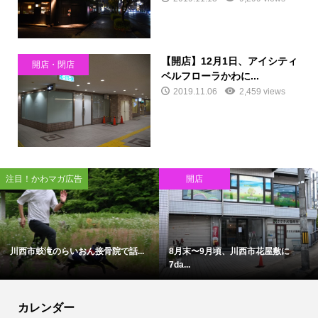
【開店】12月1日、アイシティ
開店・閉店
ベルフローラかわに...
2019.11.06
2,459 views
注目！かわマガ広告
開店
川西市鼓滝のらいおん接骨院で話...
8月末〜9月頃、川西市花屋敷に
7da...
カレンダー