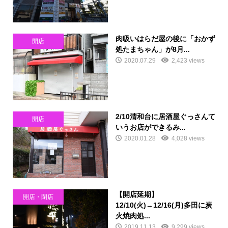
肉吸いはらだ屋の後に「おかず
開店
処たまちゃん」が8月...
2020.07.29
2,423 views
2/10清和台に居酒屋ぐっさんて
開店
いうお店ができるみ...
2020.01.28
4,028 views
【開店延期】
開店・閉店
12/10(火)→12/16(月)多田に炭
火焼肉処...
2019.11.13
9,299 views