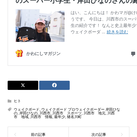
ヒト
ウェイクボード
,
ウェイクボード プロウェイクボーダー 岸田ひな
の
,
岸田ひなの
,
川西市
,
川西市 スポーツ
,
川西市 地元
,
川西
市 地域
,
川西市 情報
,
最年少
,
猪名川町