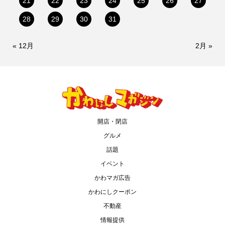
21
22
23
24
25
26
27
28
29
30
31
« 12月
2月 »
開店・閉店
グルメ
話題
イベント
かわマガ広告
かわにしクーポン
不動産
情報提供