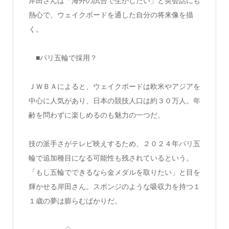
岸田さんは「海外の試合で生かしたい」と英会話にも
熱心で、ウェイクボードを通した自分の将来像を描
く。
■パリ五輪で採用？
ＪＷＢＡによると、ウェイクボードは欧米やアジアを
中心に人気があり、日本の競技人口は約３０万人。年
齢を問わずに楽しめるのも魅力の一つだ。
技の派手さがテレビ映えするため、２０２４年パリ五
輪で追加種目になる可能性も残されているという。
「もし五輪でできるなら金メダルを取りたい」と目を
輝かせる岸田さん。スポンジのような吸収力を持つ１
１歳の夢は膨らむばかりだ。