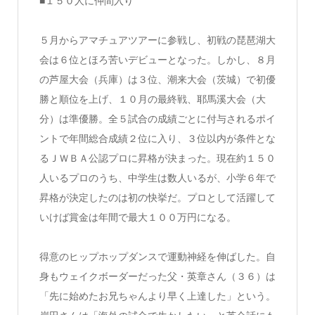
■１５０人に仲間入り
５月からアマチュアツアーに参戦し、初戦の琵琶湖大
会は６位とほろ苦いデビューとなった。しかし、８月
の芦屋大会（兵庫）は３位、潮来大会（茨城）で初優
勝と順位を上げ、１０月の最終戦、耶馬溪大会（大
分）は準優勝。全５試合の成績ごとに付与されるポイ
ントで年間総合成績２位に入り、３位以内が条件とな
るＪＷＢＡ公認プロに昇格が決まった。現在約１５０
人いるプロのうち、中学生は数人いるが、小学６年で
昇格が決定したのは初の快挙だ。プロとして活躍して
いけば賞金は年間で最大１００万円になる。
得意のヒップホップダンスで運動神経を伸ばした。自
身もウェイクボーダーだった父・英章さん（３６）は
「先に始めたお兄ちゃんより早く上達した」という。