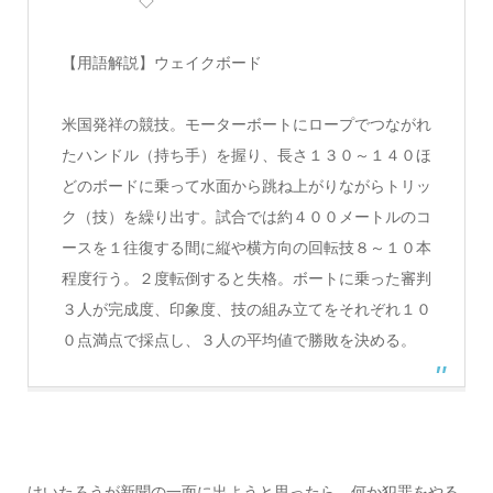
◇
【用語解説】
ウェイクボード
米国発祥の競技。モーターボートにロープでつながれ
たハンドル（持ち手）を握り、長さ１３０～１４０ほ
どのボードに乗って水面から跳ね上がりながらトリッ
ク（技）を繰り出す。試合では約４００メートルのコ
ースを１往復する間に縦や横方向の回転技８～１０本
程度行う。２度転倒すると失格。ボートに乗った審判
３人が完成度、印象度、技の組み立てをそれぞれ１０
０点満点で採点し、３人の平均値で勝敗を決める。
けいたろうが新聞の一面に出ようと思ったら、何か犯罪をやる