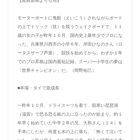
【産経新聞より引用】
モーターボートに曳航（えいこう）されながらボード
の上でトリック（技）を競うウェイクボードで、１１
歳の女の子が昨年１０月、国内史上最年少でプロにな
った。兵庫県川西市の小学６年、岸田ひなのさん（ロ
ータスサーフ芦屋）。競技を始めてから、わずか１年
でのプロ昇格は国内最短記録。スーパー小学生の夢は
「世界チャンピオン」だ。（岡野祐己）
■本場・タイで急成長
一昨年１０月、ドライスーツを着て、肌寒い琵琶湖
（滋賀）で恐る恐る板の上に立ったのが始まり。約１
年早く始めていた中学２年の兄、大和さん（１４）を
手本にしたが、何度も水の上に落ち、「怖くて泣いて