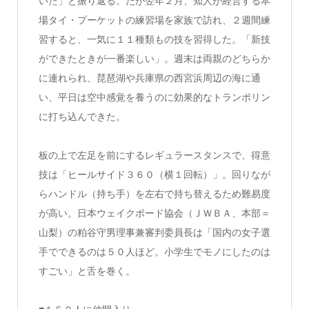
いた」と振り返る。だが翌年２月、知人が経営する本
場タイ・プーケットの練習場を家族で訪れ、２週間練
習すると、一気に１１種類もの技を習得した。「新技
ができたときが一番楽しい」。週末は両親のどちらか
に連れられ、琵琶湖や兵庫県の西宮浜周辺の海に通
い、平日は空中感覚を養うのに効果的なトランポリン
に打ち込んできた。
板の上で左足を前にするレギュラースタンスで、得意
技は「ヒールサイド３６０（横１回転）」。回りなが
らハンドル（持ち手）を左右で持ち替えるため難易度
が高い。日本ウェイクボード協会（ＪＷＢＡ、本部＝
山梨）の粕谷守男理事兼審判委員長は「国内の女子選
手でできるのは５０人ほど。小学生でモノにしたのは
すごい」と舌を巻く。