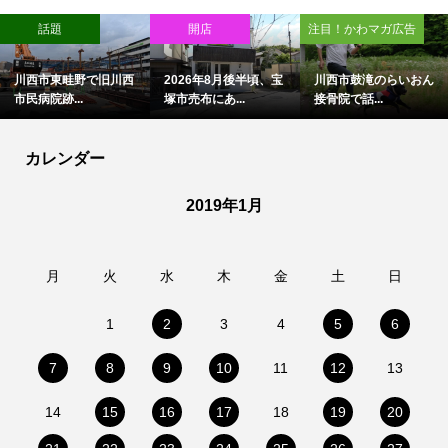
話題
開店
注目！かわマガ広告
川西市東畦野で旧川西
2026年8月後半頃、宝
川西市鼓滝のらいおん
市民病院跡...
塚市売布にあ...
接骨院で話...
カレンダー
2019年1月
月
火
水
木
金
土
日
1
2
3
4
5
6
7
8
9
10
11
12
13
14
15
16
17
18
19
20