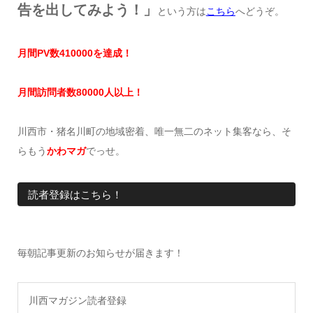
告を出してみよう！」
という方は
こちら
へどうぞ。
月間
PV
数41
0000を達成
！
月間訪問者数8
0000
人以上！
川西市・猪名川町の地域密着、唯一無二のネット集客なら、そ
らもう
かわマガ
でっせ。
読者登録はこちら！
毎朝記事更新のお知らせが届きます！
川西マガジン読者登録