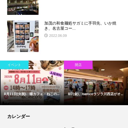
加茂の和食麺処サガミに手羽先、いか焼
き、名古屋コー...
2022.06.09
イベント
話題
オ...
川西市で今週末〜お盆始め開催の...
川西市東畦野で旧川西市民病院跡
カレンダー
情報提供をする！
広告掲載について
ランチ特集！