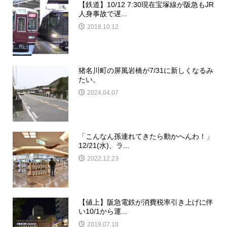
【鉄道】10/12 7:30現在宝塚線が阪急もJR
人身事故で遅...
2018.10.12
猪名川町の屏風岩橋が7/31に新しくなるみ
たい。
2024.04.07
「こんなん孫連れてきたら動かへんわ！」
12/21(水)、ラ...
2022.12.23
【値上】阪急電鉄が消費税率引き上げに伴
い10/1から運...
2019.07.18