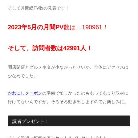
そして月間総PV数の発表です！
2023
年5
月の月間
PV
数は…190961！
そして、訪問者数は42991人！
開店閉店とグルメネタが少なかったせいか、全体にアクセスは
少なめでした。
かわにしクーポン
の準備で忙しかったのもあってあまり取材に
行けてないんですが、そろそろ動き出しますのでお楽しみに。
読者プレゼント！