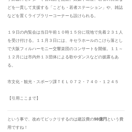
どを一貫して支援する「こども・若者ステーション」や、雑誌
などを置くライブラリーコーナーも設けられる。
１９日の内覧会は当日午前１０時１５分に現地で先着２３１人
を受け付ける。１１月３日には、キセラホールのこけら落とし
で大阪フィルハーモニー交響楽団のコンサートを開催。１１～
１２月には市内外１３団体による歌やダンスなどの披露もあ
る。
市文化・観光・スポーツ課ＴＥＬ０７２・７４０・１２４５
【引用ここまで】
という事で、改めてビックリするのは建設費の
98億円
という費
用ですね！