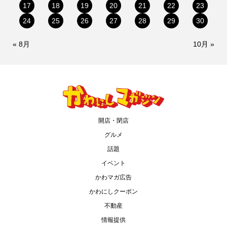
17
18
19
20
21
22
23
24
25
26
27
28
29
30
« 8月
10月 »
開店・閉店
グルメ
話題
イベント
かわマガ広告
かわにしクーポン
不動産
情報提供