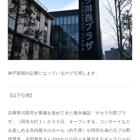
神戸新聞の記事になっているので引用します。
【以下引用】
兵庫県川西市が整備を進めてきた複合施設「キセラ川西プラ
ザ」（同市火打１）が２５日、オープンする。コンサートなど
を楽しめる市内最大のホール（約千席）や同市出身の元プロ野
球選手、古田敦也さんのゆかりの品々を展示するギャラリーが