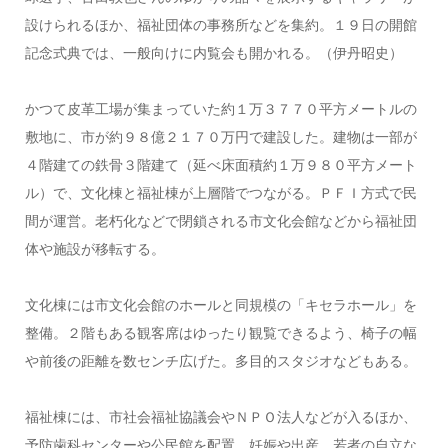
設けられるほか、福祉団体の事務所などを集約。１９日の開館
記念式典では、一般向けに内覧会も開かれる。（伊丹昭史）
かつて皮革工場が集まっていた約１万３７７０平方メートルの
敷地に、市が約９８億２１７０万円で建設した。建物は一部が
４階建ての鉄骨３階建て（延べ床面積約１万９８０平方メート
ル）で、文化棟と福祉棟が上層階でつながる。ＰＦＩ方式で民
間が運営。老朽化などで閉鎖される市文化会館などから福祉団
体や施設が移転する。
文化棟には市文化会館のホールと同規模の「キセラホール」を
整備。２階もある観客席はゆったり観覧できるよう、椅子の幅
や前後の距離を数センチ広げた。多目的スタジオなどもある。
福祉棟には、市社会福祉協議会やＮＰＯ法人などが入るほか、
予防歯科センターや公民館を配置。妊娠や出産、若者の自立な