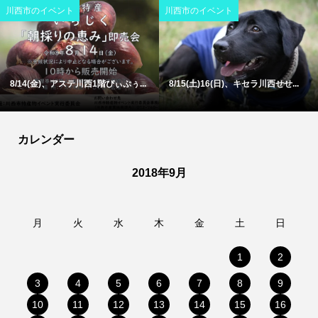
川西市のイベント
川西市のイベント
8/14(金)、アステ川西1階ぴぃぷぅ...
8/15(土)16(日)、キセラ川西せせ...
カレンダー
2018年9月
月
火
水
木
金
土
日
1
2
3
4
5
6
7
8
9
10
11
12
13
14
15
16