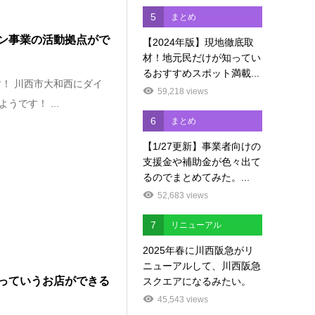
5
まとめ
ン事業の活動拠点がで
【2024年版】現地徹底取
材！地元民だけが知ってい
るおすすめスポット満載...
！ 川西市大和西にダイ
59,218 views
です！ ...
6
まとめ
【1/27更新】事業者向けの
支援金や補助金が色々出て
るのでまとめてみた。...
52,683 views
7
リニューアル
2025年春に川西阪急がリ
ニューアルして、川西阪急
っていうお店ができる
スクエアになるみたい。
45,543 views