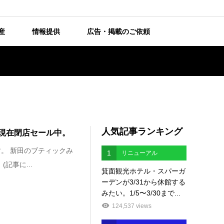
産
情報提供
広告・掲載のご依頼
人気記事ランキング
現在閉店セール中。
。 新田のブティックみ
1
リニューアル
記事に...
箕面観光ホテル・スパーガ
ーデンが3/31から休館する
みたい。1/5〜3/30まで...
124,537 views