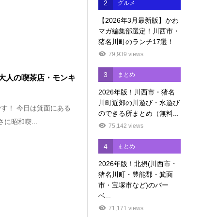
2
グルメ
【2026年3月最新版】かわ
マガ編集部選定！川西市・
猪名川町のランチ17選！
79,939 views
3
まとめ
大人の喫茶店・モンキ
2026年版！川西市・猪名
川町近郊の川遊び・水遊び
す！ 今日は箕面にある
のできる所まとめ（無料...
に昭和喫...
75,142 views
4
まとめ
2026年版！北摂(川西市・
猪名川町・豊能郡・箕面
市・宝塚市など)のバー
ベ...
71,171 views