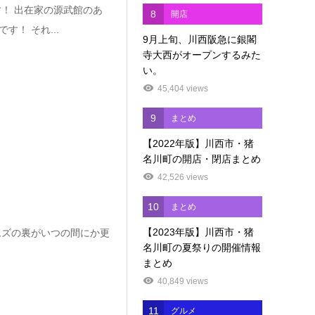
！ 出在家の源武館のあ
8
開店
！ それ...
9月上旬、川西阪急に銀閣
寺大西がオープンするみた
い。
45,404 views
9
まとめ
【2022年版】川西市・猪
名川町の開店・閉店まとめ
42,526 views
10
まとめ
【2023年版】川西市・猪
ムズの裏がいつの間にか更
名川町の夏祭りの開催情報
まとめ
40,849 views
11
グルメ