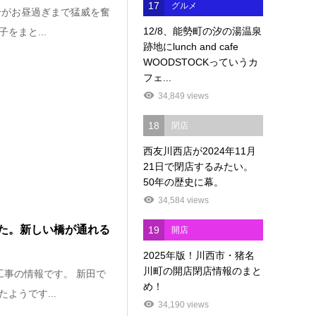
17
グルメ
9号がお昼過ぎまで猛威を奮
12/8、能勢町の汐の湯温泉
をまと...
跡地にlunch and cafe
WOODSTOCKっていうカ
フェ...
34,849 views
18
閉店
西友川西店が2024年11月
21日で閉店するみたい。
50年の歴史に幕。
34,584 views
た。新しい橋が通れる
19
開店
2025年版！川西市・猪名
川町の開店閉店情報のまと
工事の情報です。 新田で
め！
ようです...
34,190 views