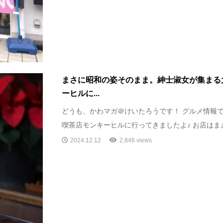
まさに昭和の姿そのまま。紳士淑女が集まる
ーヒルに...
どうも、かわマガ＠けいたろうです！ グルメ情報で
喫茶店モンキーヒルに行ってきましたよ♪ お店はまさ
2024.12.12
2,846 views