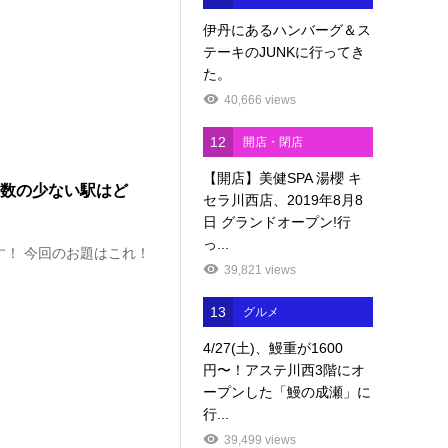
伊丹にあるハンバーグ＆ス
テーキのJUNKに行ってき
た。
40,666 views
12
開店・閉店
【開店】美健SPA 湯櫻 キ
客数の少ない駅はど
セラ川西店、2019年8月8
日 グランドオープン!行
っ...
！ 今回のお題はこれ！
39,821 views
13
グルメ
4/27(土)、鰻重が1600
円〜！アステ川西3階にオ
ープンした「鰻の成瀬」に
行...
39,499 views