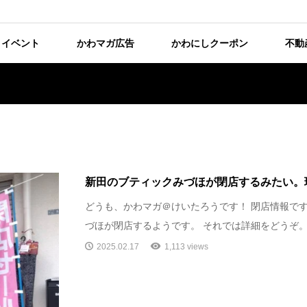
イベント
かわマガ広告
かわにしクーポン
不動
新田のブティックみづほが閉店するみたい。
どうも、かわマガ＠けいたろうです！ 閉店情報です
づほが閉店するようです。 それでは詳細をどうぞ。 (
2025.02.17
1,113 views