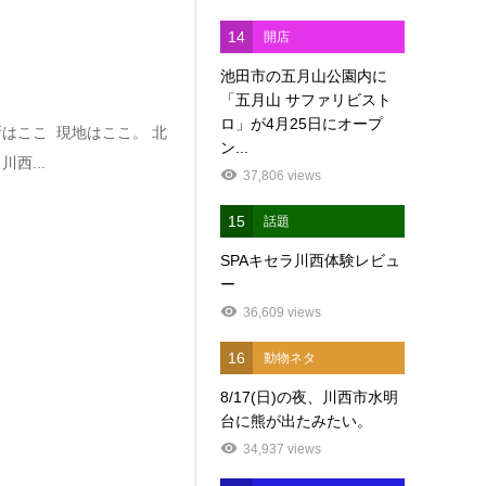
14
開店
池田市の五月山公園内に
「五月山 サファリビスト
ロ」が4月25日にオープ
はここ 現地はここ。 北
ン...
西...
37,806 views
15
話題
SPAキセラ川西体験レビュ
ー
36,609 views
16
動物ネタ
8/17(日)の夜、川西市水明
台に熊が出たみたい。
34,937 views