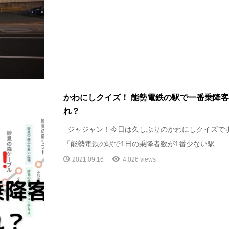
かわにしクイズ！ 能勢電鉄の駅で一番乗降
れ？
ジャジャン！今日は久しぶりのかわにしクイズです
「能勢電鉄の駅で1日の乗降者数が1番少ない駅...
2021.09.16
4,026 views