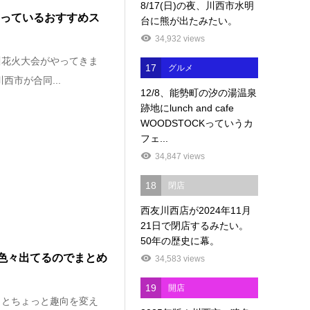
8/17(日)の夜、川西市水明
知っているおすすめス
台に熊が出たみたい。
34,932 views
川花火大会がやってきま
17
グルメ
西市が合同...
12/8、能勢町の汐の湯温泉
跡地にlunch and cafe
WOODSTOCKっていうカ
フェ...
34,847 views
18
閉店
西友川西店が2024年11月
21日で閉店するみたい。
50年の歴史に幕。
が色々出てるのでまとめ
34,583 views
19
開店
もとちょっと趣向を変え