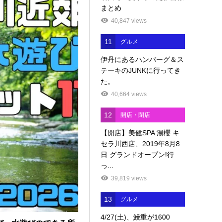
まとめ
40,847 views
11
グルメ
伊丹にあるハンバーグ＆ス
テーキのJUNKに行ってき
た。
40,664 views
12
開店・閉店
【開店】美健SPA 湯櫻 キ
セラ川西店、2019年8月8
日 グランドオープン!行
っ...
39,819 views
13
グルメ
4/27(土)、鰻重が1600