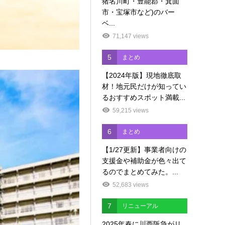
猪名川町・豊能郡・箕面
市・宝塚市など)のバー
ベ...
71,147 views
5
まとめ
【2024年版】現地徹底取
材！地元民だけが知ってい
るおすすめスポット満載...
59,215 views
6
まとめ
【1/27更新】事業者向けの
支援金や補助金が色々出て
るのでまとめてみた。...
52,683 views
7
リニューアル
2025年春に川西阪急がリ