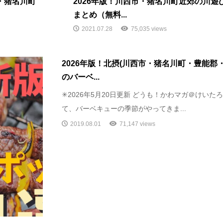
・猪名川町
2026年版！川西市・猪名川町近郊の川
まとめ（無料...
2021.07.28
75,035 views
2026年版！北摂(川西市・猪名川町・豊能郡
のバーベ...
✳︎2026年5月20日更新 どうも！かわマガ＠けい
て、バーベキューの季節がやってきま...
2019.08.01
71,147 views