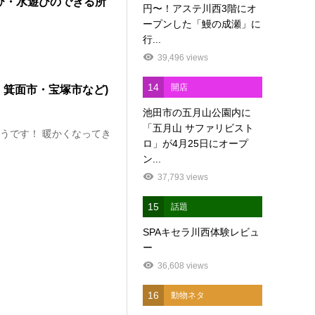
遊び・水遊びのできる所
円〜！アステ川西3階にオ
ープンした「鰻の成瀬」に
行...
39,496 views
14
開店
・箕面市・宝塚市など)
池田市の五月山公園内に
「五月山 サファリビスト
たろうです！ 暖かくなってき
ロ」が4月25日にオープ
ン...
37,793 views
15
話題
SPAキセラ川西体験レビュ
ー
36,608 views
16
動物ネタ