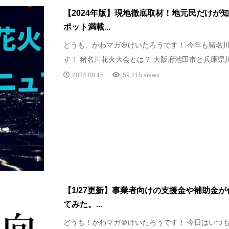
【2024年版】現地徹底取材！地元民だけが
ポット満載...
どうも、かわマガ＠けいたろうです！ 今年も猪名
す！ 猪名川花火大会とは？ 大阪府池田市と兵庫県川
2024.08.15
59,215 views
【1/27更新】事業者向けの支援金や補助金
てみた。...
どうも！かわマガ＠けいたろうです！ 今日はいつ