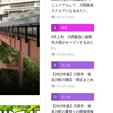
ニューアルして、川西阪急
スクエアになるみたい。
45,542 views
8
開店
9月上旬、川西阪急に銀閣
寺大西がオープンするみた
い。
45,402 views
9
まとめ
【2022年版】川西市・猪
名川町の開店・閉店まとめ
42,525 views
10
まとめ
【2023年版】川西市・猪
名川町の夏祭りの開催情報